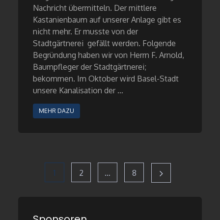
Nachricht übermitteln. Der mittlere
Kastanienbaum auf unserer Anlage gibt es
nicht mehr. Er musste von der
Stadtgärtnerei gefällt werden. Folgende
Begründung haben wir von Herrn F. Arnold,
Baumpfleger der Stadtgärtnerei;
bekommen. Im Oktober wird Basel-Stadt
unsere Kanalisation der …
MEHR DAZU
Seitennummeri
Page
Page
Page
1
2
…
8
der
Sponsoren